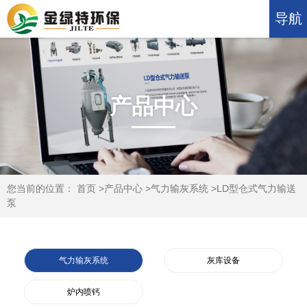
导航
产品中心
您当前的位置：
首页
>
产品中心
>
气力输灰系统
>
LD型仓式气力输送
泵
气力输灰系统
灰库设备
炉内喷钙