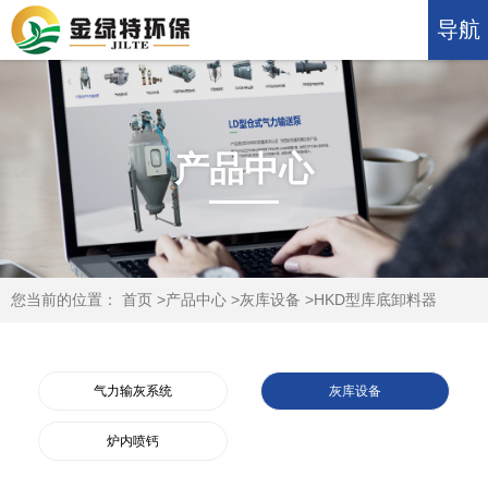
导航
产品中心
您当前的位置：
首页
>
产品中心
>
灰库设备
>
HKD型库底卸料器
气力输灰系统
灰库设备
炉内喷钙